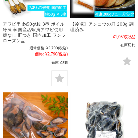
アワビ串 約50g/粒 3串 ボイル
【冷凍】アンコウの肝 200g 調
冷凍 韓国産活蝦夷アワビ使用
理済み
殻なし 肝つき 国内加工 ワンフ
¥1,050
(税込)
ローズン品
在庫切れ
通常価格:
¥2,790
(税込)
価格:
¥2,790
(税込)
在庫 23個