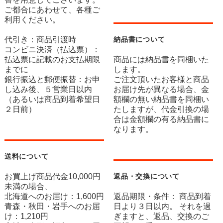
ご都合にあわせて、各種ご
利用ください。
代引き：商品引渡時
納品書について
コンビニ決済（払込票）：
払込票に記載のお支払期限
商品には納品書を同梱いた
までに
します。
銀行振込と郵便振替：お申
ご注文頂いたお客様と商品
し込み後、５営業日以内
お届け先が異なる場合、金
（あるいは商品到着希望日
額欄の無い納品書を同梱い
２日前）
たしますが、代金引換の場
合は金額欄の有る納品書に
なります。
送料について
お買上げ商品代金10,000円
返品・交換について
未満の場合、
北海道へのお届け：1,600円
返品期限・条件： 商品到着
青森・秋田・岩手へのお届
日より３日以内。 それを過
け：1,210円
ぎますと、返品、交換のご