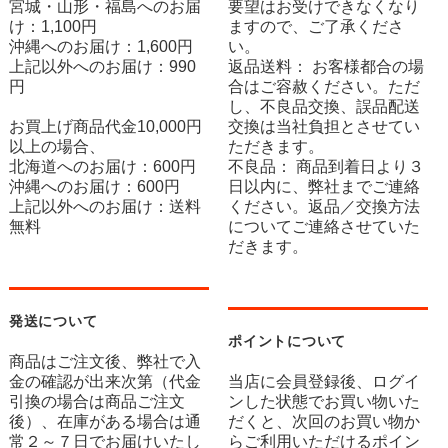
宮城・山形・福島へのお届
要望はお受けできなくなり
け：1,100円
ますので、ご了承くださ
沖縄へのお届け：1,600円
い。
上記以外へのお届け：990
返品送料： お客様都合の場
円
合はご容赦ください。ただ
し、不良品交換、誤品配送
お買上げ商品代金10,000円
交換は当社負担とさせてい
以上の場合、
ただきます。
北海道へのお届け：600円
不良品： 商品到着日より３
沖縄へのお届け：600円
日以内に、弊社までご連絡
上記以外へのお届け：送料
ください。返品／交換方法
無料
についてご連絡させていた
だきます。
発送について
ポイントについて
商品はご注文後、弊社で入
金の確認が出来次第（代金
当店に会員登録後、ログイ
引換の場合は商品ご注文
ンした状態でお買い物いた
後）、在庫がある場合は通
だくと、次回のお買い物か
常２～７日でお届けいたし
らご利用いただけるポイン