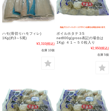
ハモ(骨切りハモフィレ)
ボイルホタテ３S
1Kg(約3～5尾)
net800g(gross表記の場合は
1Kg) ４１～５０粒入り
¥3,310
(税込)
¥2,950
(税込)
在庫 10個
在庫 5個