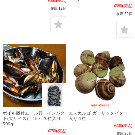
¥380
(税込)
¥680
(税込)
在庫 12個
在庫 39個
ボイル殻付ムール貝「インパク
エスカルゴ ガーリックバター
ト(大サイズ)」15～20粒入り
入り 1粒
500g
¥200
(税込)
¥750
(税込)
在庫 25個