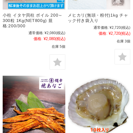
小柱 イタヤ貝柱 ボイル 200～
メヒカリ(無頭・粉付)1kg チャ
300粒 1Kg(NET800g) 規
ック付き袋入り
格:200/300
通常価格:
¥2,720
(税込)
通常価格:
¥2,080
(税込)
価格:
¥2,720
(税込)
価格:
¥2,080
(税込)
在庫 3個
在庫 5個