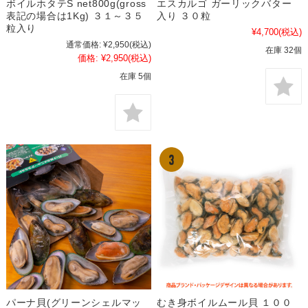
ボイルホタテS net800g(gross
エスカルゴ ガーリックバター
表記の場合は1Kg) ３１～３５
入り ３０粒
粒入り
¥4,700
(税込)
通常価格:
¥2,950
(税込)
在庫 32個
価格:
¥2,950
(税込)
在庫 5個
パーナ貝(グリーンシェルマッ
むき身ボイルムール貝 １００