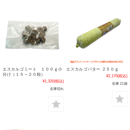
エスカルゴミート １００ｇ小
エスカルゴバター ２５０ｇ
分け（１５～２０粒）
¥2,170
(税込)
¥1,320
(税込)
在庫 21個
在庫切れ