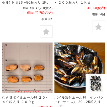
セル) 片貝26～50粒入り 1Kg
～２００粒入り １Ｋｇ
¥1,550
(税込)
通常価格:
¥2,760
(税込)
価格:
¥2,760
(税込)
在庫 34個
在庫 3個
むき身ボイルムール貝 ２０～
ボイル殻付ムール貝「インパク
４０粒入り ２００ｇ
ト(中サイズ)」20～25粒入り
500g