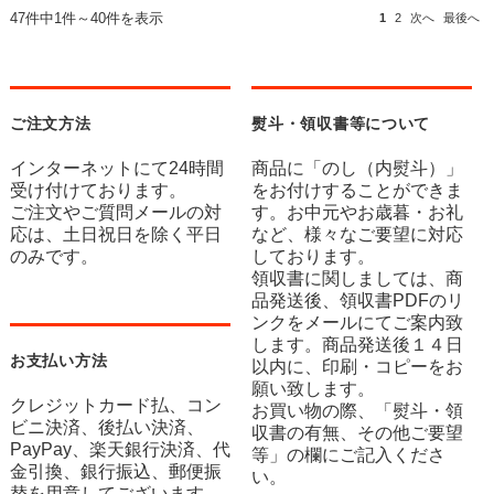
47件中1件～40件を表示
1
2
次へ
最後へ
ご注文方法
熨斗・領収書等について
インターネットにて24時間
商品に「のし（内熨斗）」
受け付けております。
をお付けすることができま
ご注文やご質問メールの対
す。お中元やお歳暮・お礼
応は、土日祝日を除く平日
など、様々なご要望に対応
のみです。
しております。
領収書に関しましては、商
品発送後、領収書PDFのリ
ンクをメールにてご案内致
します。商品発送後１４日
お支払い方法
以内に、印刷・コピーをお
願い致します。
クレジットカード払、コン
お買い物の際、「熨斗・領
ビニ決済、後払い決済、
収書の有無、その他ご要望
PayPay、楽天銀行決済、代
等」の欄にご記入くださ
金引換、銀行振込、郵便振
い。
替を用意してございます。