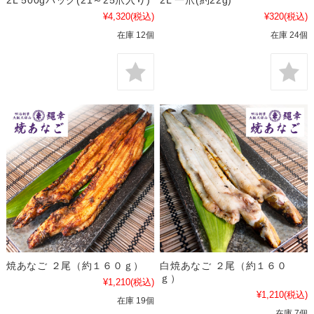
2L 500gパック(21～25爪入り)
2L 一爪(約22g)
¥4,320
(税込)
¥320
(税込)
在庫 12個
在庫 24個
焼あなご ２尾（約１６０ｇ）
白焼あなご ２尾（約１６０
ｇ）
¥1,210
(税込)
¥1,210
(税込)
在庫 19個
在庫 7個