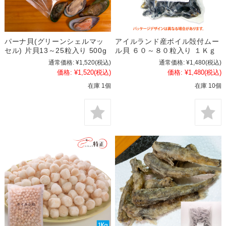
パーナ貝(グリーンシェルマッ
アイルランド産ボイル殻付ムー
セル) 片貝13～25粒入り 500g
ル貝 ６０～８０粒入り １Ｋｇ
通常価格:
¥1,520
(税込)
通常価格:
¥1,480
(税込)
価格:
¥1,520
(税込)
価格:
¥1,480
(税込)
在庫 1個
在庫 10個