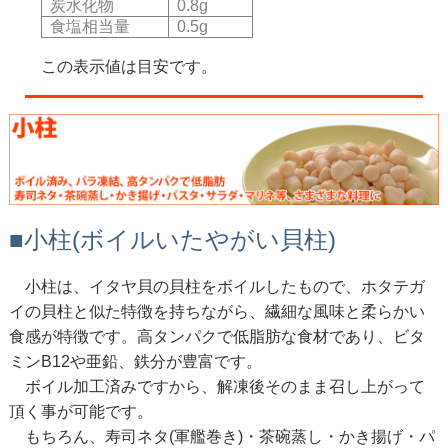
炭水化物
0.8g
食塩相当量
0.5g
この表示値は目安です。
■小柱(ボイルいたやがい貝柱)
小柱は、イタヤ貝の貝柱をボイルしたもので、ホタテガ
イの貝柱と似た特徴を持ちながら、繊細な風味と柔らかい
食感が特徴です。高タンパクで低脂肪な食材であり、ビタ
ミンB12や亜鉛、鉄分が豊富です。
ボイル加工済みですから、解凍後そのまま召し上がって
頂く事が可能です。
もちろん、寿司ネタ(軍艦巻き)・茶碗蒸し・かき揚げ・パ