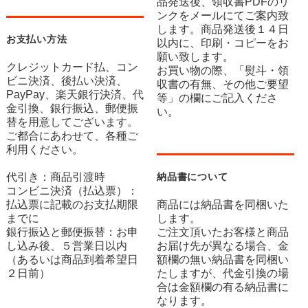
品発送後、領収書PDFのリ
ンクをメールにてご案内致
します。商品発送後１４日
お支払い方法
以内に、印刷・コピーをお
願い致します。
クレジットカード払、コン
お買い物の際、「熨斗・領
ビニ決済、後払い決済、
収書の有無、その他ご要望
PayPay、楽天銀行決済、代
等」の欄にご記入くださ
金引換、銀行振込、郵便振
い。
替を用意してございます。
ご都合にあわせて、各種ご
利用ください。
代引き：商品引渡時
納品書について
コンビニ決済（払込票）：
払込票に記載のお支払期限
商品には納品書を同梱いた
までに
します。
銀行振込と郵便振替：お申
ご注文頂いたお客様と商品
し込み後、５営業日以内
お届け先が異なる場合、金
（あるいは商品到着希望日
額欄の無い納品書を同梱い
２日前）
たしますが、代金引換の場
合は金額欄の有る納品書に
なります。