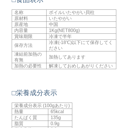
名称
ボイルいたやがい貝柱
原材料
いたやがい
原産地
中国
内容量
1Kg(NET800g)
賞味期限
冷凍で半年
冷凍(-18℃)以下にて保存してく
保存方法
ださい
凍結前加熱の
加熱してあります
有無
加熱の必要性
解凍しておめしあがりください
□栄養成分表示
栄養成分表示 (100gあたり)
熱量
65kcal
たんぱく質
135g
脂質
0.9g