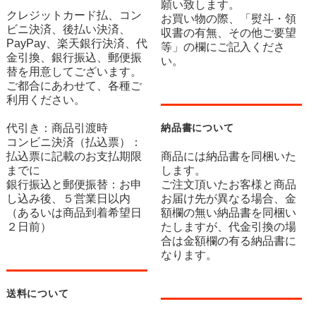
願い致します。
クレジットカード払、コン
お買い物の際、「熨斗・領
ビニ決済、後払い決済、
収書の有無、その他ご要望
PayPay、楽天銀行決済、代
等」の欄にご記入くださ
金引換、銀行振込、郵便振
い。
替を用意してございます。
ご都合にあわせて、各種ご
利用ください。
代引き：商品引渡時
納品書について
コンビニ決済（払込票）：
払込票に記載のお支払期限
商品には納品書を同梱いた
までに
します。
銀行振込と郵便振替：お申
ご注文頂いたお客様と商品
し込み後、５営業日以内
お届け先が異なる場合、金
（あるいは商品到着希望日
額欄の無い納品書を同梱い
２日前）
たしますが、代金引換の場
合は金額欄の有る納品書に
なります。
送料について