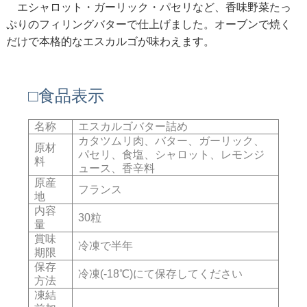
エシャロット・ガーリック・パセリなど、香味野菜たっ
ぷりのフィリングバターで仕上げました。オーブンで焼く
だけで本格的なエスカルゴが味わえます。
□食品表示
名称
エスカルゴバター詰め
カタツムリ肉、バター、ガーリック、
原材
パセリ、食塩、シャロット、レモンジ
料
ュース、香辛料
原産
フランス
地
内容
30粒
量
賞味
冷凍で半年
期限
保存
冷凍(-18℃)にて保存してください
方法
凍結