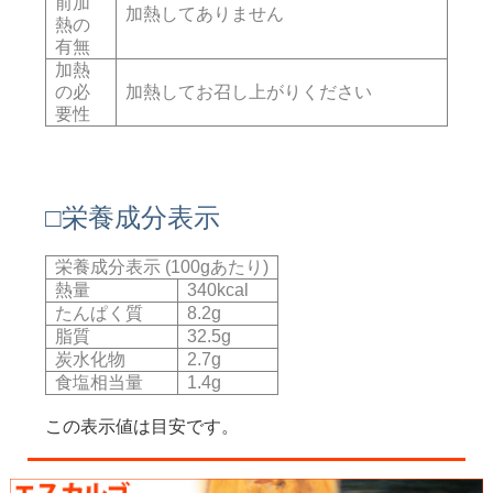
前加
加熱してありません
熱の
有無
加熱
の必
加熱してお召し上がりください
要性
□栄養成分表示
栄養成分表示 (100gあたり)
熱量
340kcal
たんぱく質
8.2g
脂質
32.5g
炭水化物
2.7g
食塩相当量
1.4g
この表示値は目安です。