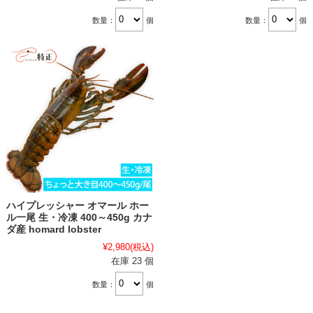
数量：
個
数量：
個
ハイプレッシャー オマール ホー
ル一尾 生・冷凍 400～450g カナ
ダ産 homard lobster
¥2,980
(税込)
在庫 23 個
数量：
個