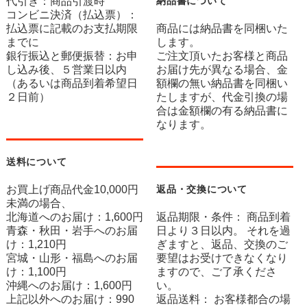
代引き：商品引渡時
納品書について
コンビニ決済（払込票）：
払込票に記載のお支払期限
商品には納品書を同梱いた
までに
します。
銀行振込と郵便振替：お申
ご注文頂いたお客様と商品
し込み後、５営業日以内
お届け先が異なる場合、金
（あるいは商品到着希望日
額欄の無い納品書を同梱い
２日前）
たしますが、代金引換の場
合は金額欄の有る納品書に
なります。
送料について
お買上げ商品代金10,000円
返品・交換について
未満の場合、
北海道へのお届け：1,600円
返品期限・条件： 商品到着
青森・秋田・岩手へのお届
日より３日以内。 それを過
け：1,210円
ぎますと、返品、交換のご
宮城・山形・福島へのお届
要望はお受けできなくなり
け：1,100円
ますので、ご了承くださ
沖縄へのお届け：1,600円
い。
上記以外へのお届け：990
返品送料： お客様都合の場