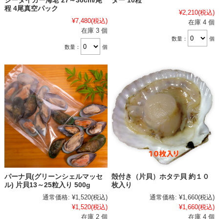
シータイガー海老 27～30cm/尾
ター 10粒
程 4尾真空パック
¥2,210
(税込)
¥7,480
(税込)
在庫 4 個
在庫 3 個
数量：
個
数量：
個
パーナ貝(グリーンシェルマッセ
殻付き（片貝）ホタテ貝 約１０
ル) 片貝13～25粒入り 500g
枚入り
通常価格:
¥1,520
(税込)
通常価格:
¥1,660
(税込)
¥1,520
(税込)
¥1,660
(税込)
在庫 2 個
在庫 4 個