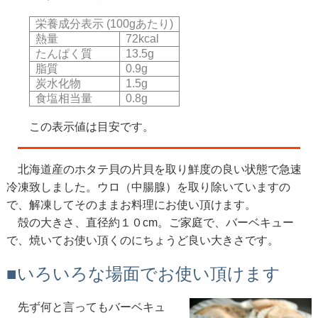
栄養成分表示 (100gあたり)
熱量
72kcal
たんぱく質
13.5g
脂質
0.9g
炭水化物
1.5g
食塩相当量
0.8g
この表示値は目安です。
北海道産のホタテ貝の片貝を取り鮮度の良い状態で急速
冷凍致しました。ウロ（中腸腺）を取り除いていますの
で、解凍してそのままお料理にお使い頂けます。
殻の大きさ、直径約１０cm。ご家庭で、バーベキュー
で、焼いてお使い頂くのにちょうど良い大きさです。
■いろいろな場面でお使い頂けます
先ず何と言ってもバーベキュ