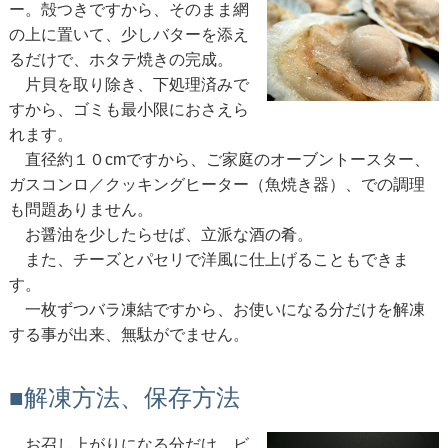
ー。殻つきですから、そのまま網
の上に置いて、少しバターを添え
るだけで、ホタテ焼きの完成。
片貝を取り除き、下処理済みで
すから、ゴミも最小限におさえら
れます。
直径約１０cmですから、ご家庭のオーブントースター、
ガスコンロ／クッキングヒーター（魚焼き器）、での調理
も問題ありません。
お醤油を少したらせば、立派な酒の肴。
また、チーズとパセリで洋風に仕上げることもできま
す。
一枚ずつバラ凍結ですから、お使いになる分だけを解凍
する事が出来、無駄がでません。
■解凍方法、保存方法
お召し上がりになる分だけ、ビ