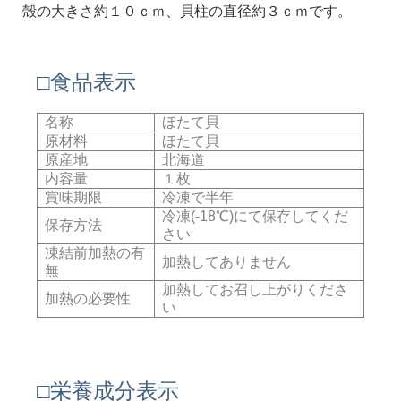
殻の大きさ約１０ｃｍ、貝柱の直径約３ｃｍです。
□食品表示
名称
ほたて貝
原材料
ほたて貝
原産地
北海道
内容量
１枚
賞味期限
冷凍で半年
冷凍(-18℃)にて保存してくだ
保存方法
さい
凍結前加熱の有
加熱してありません
無
加熱してお召し上がりくださ
加熱の必要性
い
□栄養成分表示