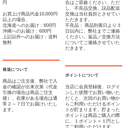
円
合はご容赦ください。ただ
し、不良品交換、誤品配送
お買上げ商品代金10,000円
交換は当社負担とさせてい
以上の場合、
ただきます。
北海道へのお届け：600円
不良品： 商品到着日より３
沖縄へのお届け：600円
日以内に、弊社までご連絡
上記以外へのお届け：送料
ください。返品／交換方法
無料
についてご連絡させていた
だきます。
発送について
ポイントについて
商品はご注文後、弊社で入
金の確認が出来次第（代金
当店に会員登録後、ログイ
引換の場合は商品ご注文
ンした状態でお買い物いた
後）、在庫がある場合は通
だくと、次回のお買い物か
常２～７日でお届けいたし
らご利用いただけるポイン
ます。
トが貯まります。貯まった
ポイントは商品ご購入の際
に、１ポイント＝１円とし
てご利用いただけます。