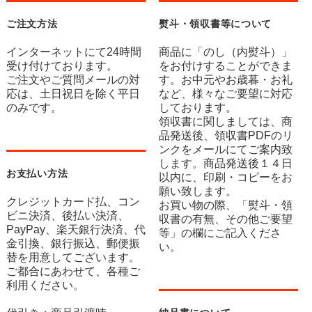
ご注文方法
熨斗・領収書等について
インターネットにて24時間
商品に「のし（内熨斗）」
受け付けております。
をお付けすることができま
ご注文やご質問メールの対
す。お中元やお歳暮・お礼
応は、土日祝日を除く平日
など、様々なご要望に対応
のみです。
しております。
領収書に関しましては、商
品発送後、領収書PDFのリ
ンクをメールにてご案内致
します。商品発送後１４日
お支払い方法
以内に、印刷・コピーをお
願い致します。
クレジットカード払、コン
お買い物の際、「熨斗・領
ビニ決済、後払い決済、
収書の有無、その他ご要望
PayPay、楽天銀行決済、代
等」の欄にご記入くださ
金引換、銀行振込、郵便振
い。
替を用意してございます。
ご都合にあわせて、各種ご
利用ください。