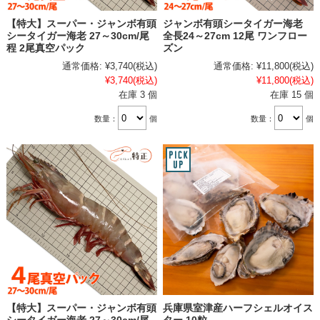
【特大】スーパー・ジャンボ有頭
ジャンボ有頭シータイガー海老
シータイガー海老 27～30cm/尾
全長24～27cm 12尾 ワンフロー
程 2尾真空パック
ズン
通常価格:
¥3,740
(税込)
通常価格:
¥11,800
(税込)
¥3,740
(税込)
¥11,800
(税込)
在庫 3 個
在庫 15 個
数量：
個
数量：
個
【特大】スーパー・ジャンボ有頭
兵庫県室津産ハーフシェルオイス