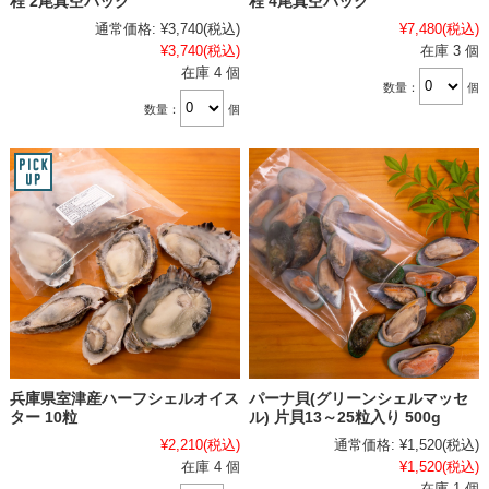
程 2尾真空パック
程 4尾真空パック
通常価格:
¥3,740
(税込)
¥7,480
(税込)
¥3,740
(税込)
在庫 3 個
在庫 4 個
数量：
個
数量：
個
兵庫県室津産ハーフシェルオイス
パーナ貝(グリーンシェルマッセ
ター 10粒
ル) 片貝13～25粒入り 500g
¥2,210
(税込)
通常価格:
¥1,520
(税込)
在庫 4 個
¥1,520
(税込)
在庫 1 個