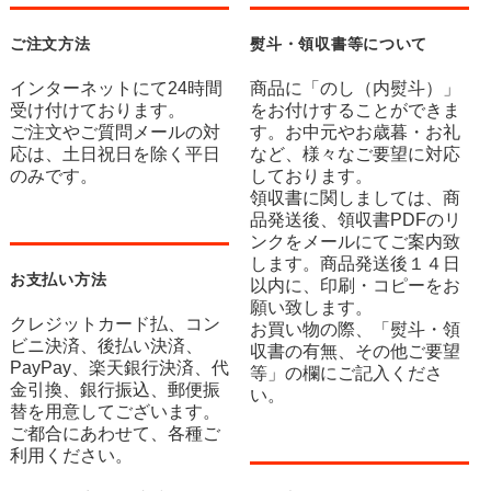
ご注文方法
熨斗・領収書等について
インターネットにて24時間
商品に「のし（内熨斗）」
受け付けております。
をお付けすることができま
ご注文やご質問メールの対
す。お中元やお歳暮・お礼
応は、土日祝日を除く平日
など、様々なご要望に対応
のみです。
しております。
領収書に関しましては、商
品発送後、領収書PDFのリ
ンクをメールにてご案内致
します。商品発送後１４日
お支払い方法
以内に、印刷・コピーをお
願い致します。
クレジットカード払、コン
お買い物の際、「熨斗・領
ビニ決済、後払い決済、
収書の有無、その他ご要望
PayPay、楽天銀行決済、代
等」の欄にご記入くださ
金引換、銀行振込、郵便振
い。
替を用意してございます。
ご都合にあわせて、各種ご
利用ください。