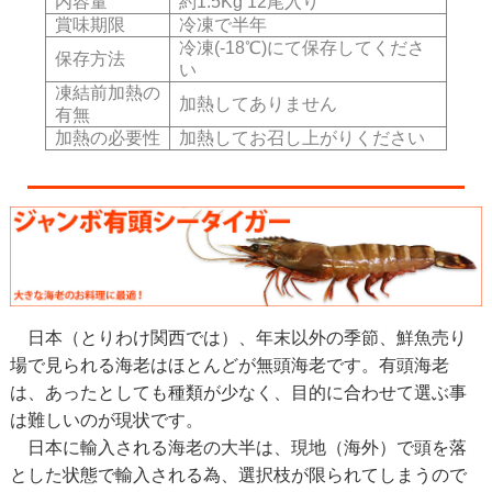
内容量
約1.5Kg 12尾入り
賞味期限
冷凍で半年
冷凍(-18℃)にて保存してくださ
保存方法
い
凍結前加熱の
加熱してありません
有無
加熱の必要性
加熱してお召し上がりください
日本（とりわけ関西では）、年末以外の季節、鮮魚売り
場で見られる海老はほとんどが無頭海老です。有頭海老
は、あったとしても種類が少なく、目的に合わせて選ぶ事
は難しいのが現状です。
日本に輸入される海老の大半は、現地（海外）で頭を落
とした状態で輸入される為、選択枝が限られてしまうので