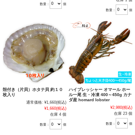
数量：
個
数量：
個
殻付き（片貝）ホタテ貝 約１０
ハイプレッシャー オマール ホー
枚入り
ル一尾 生・冷凍 400～450g カナ
ダ産 homard lobster
通常価格:
¥1,660
(税込)
¥2,980
(税込)
¥1,660
(税込)
在庫 23 個
在庫 4 個
数量：
個
数量：
個