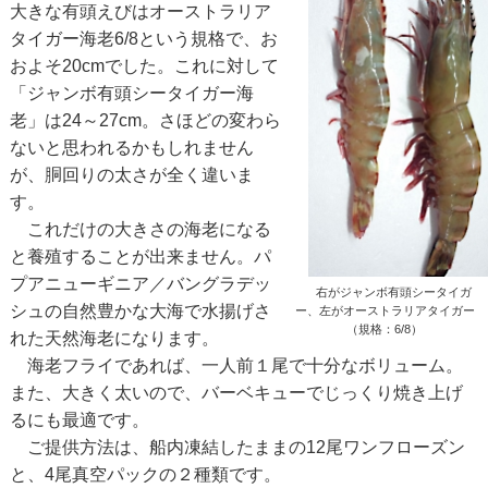
大きな有頭えびはオーストラリア
タイガー海老6/8という規格で、お
およそ20cmでした。これに対して
「ジャンボ有頭シータイガー海
老」は24～27cm。さほどの変わら
ないと思われるかもしれません
が、胴回りの太さが全く違いま
す。
これだけの大きさの海老になる
と養殖することが出来ません。パ
プアニューギニア／バングラデッ
右がジャンボ有頭シータイガ
シュの自然豊かな大海で水揚げさ
ー、左がオーストラリアタイガー
（規格：6/8）
れた天然海老になります。
海老フライであれば、一人前１尾で十分なボリューム。
また、大きく太いので、バーベキューでじっくり焼き上げ
るにも最適です。
ご提供方法は、船内凍結したままの12尾ワンフローズン
と、4尾真空パックの２種類です。