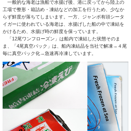
一般的な海老は漁船で水揚げ後、港に戻ってから陸上の
工場で整形・箱詰め・凍結などの加工を行うため、少なか
らず鮮度が落ちてしまいます。一方、ジャンボ有頭シータ
イガーに使われている海老は、水揚げした船の中で凍結を
かけるため、水揚げ時の鮮度を保っています。
「12尾ワンフローズン」は船内で凍結した状態そのま
ま、「4尾真空パック」は、船内凍結品を当社で解凍→４尾
毎に真空パック化→急速再冷凍しています。