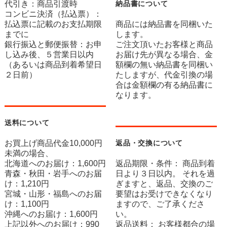
代引き：商品引渡時
納品書について
コンビニ決済（払込票）：
払込票に記載のお支払期限
商品には納品書を同梱いた
までに
します。
銀行振込と郵便振替：お申
ご注文頂いたお客様と商品
し込み後、５営業日以内
お届け先が異なる場合、金
（あるいは商品到着希望日
額欄の無い納品書を同梱い
２日前）
たしますが、代金引換の場
合は金額欄の有る納品書に
なります。
送料について
お買上げ商品代金10,000円
返品・交換について
未満の場合、
北海道へのお届け：1,600円
返品期限・条件： 商品到着
青森・秋田・岩手へのお届
日より３日以内。 それを過
け：1,210円
ぎますと、返品、交換のご
宮城・山形・福島へのお届
要望はお受けできなくなり
け：1,100円
ますので、ご了承くださ
沖縄へのお届け：1,600円
い。
上記以外へのお届け：990
返品送料： お客様都合の場