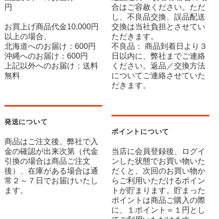
円
合はご容赦ください。ただ
し、不良品交換、誤品配送
お買上げ商品代金10,000円
交換は当社負担とさせてい
以上の場合、
ただきます。
北海道へのお届け：600円
不良品： 商品到着日より３
沖縄へのお届け：600円
日以内に、弊社までご連絡
上記以外へのお届け：送料
ください。返品／交換方法
無料
についてご連絡させていた
だきます。
発送について
ポイントについて
商品はご注文後、弊社で入
金の確認が出来次第（代金
当店に会員登録後、ログイ
引換の場合は商品ご注文
ンした状態でお買い物いた
後）、在庫がある場合は通
だくと、次回のお買い物か
常２～７日でお届けいたし
らご利用いただけるポイン
ます。
トが貯まります。貯まった
ポイントは商品ご購入の際
に、１ポイント＝１円とし