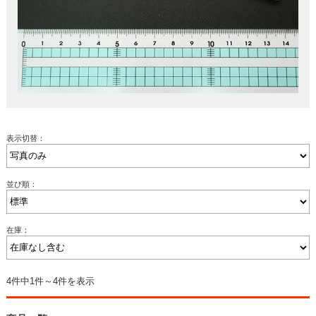
表示切替：
並び順：
在庫：
4件中1件～4件を表示