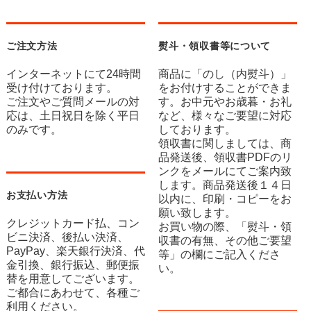
ご注文方法
熨斗・領収書等について
インターネットにて24時間
商品に「のし（内熨斗）」
受け付けております。
をお付けすることができま
ご注文やご質問メールの対
す。お中元やお歳暮・お礼
応は、土日祝日を除く平日
など、様々なご要望に対応
のみです。
しております。
領収書に関しましては、商
品発送後、領収書PDFのリ
ンクをメールにてご案内致
します。商品発送後１４日
お支払い方法
以内に、印刷・コピーをお
願い致します。
クレジットカード払、コン
お買い物の際、「熨斗・領
ビニ決済、後払い決済、
収書の有無、その他ご要望
PayPay、楽天銀行決済、代
等」の欄にご記入くださ
金引換、銀行振込、郵便振
い。
替を用意してございます。
ご都合にあわせて、各種ご
利用ください。