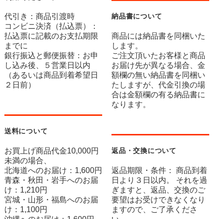
代引き：商品引渡時
納品書について
コンビニ決済（払込票）：
払込票に記載のお支払期限
商品には納品書を同梱いた
までに
します。
銀行振込と郵便振替：お申
ご注文頂いたお客様と商品
し込み後、５営業日以内
お届け先が異なる場合、金
（あるいは商品到着希望日
額欄の無い納品書を同梱い
２日前）
たしますが、代金引換の場
合は金額欄の有る納品書に
なります。
送料について
お買上げ商品代金10,000円
返品・交換について
未満の場合、
北海道へのお届け：1,600円
返品期限・条件： 商品到着
青森・秋田・岩手へのお届
日より３日以内。 それを過
け：1,210円
ぎますと、返品、交換のご
宮城・山形・福島へのお届
要望はお受けできなくなり
け：1,100円
ますので、ご了承くださ