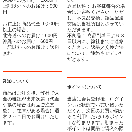
沖縄へのお届け：1,600円
い。
上記以外へのお届け：990
返品送料： お客様都合の場
円
合はご容赦ください。ただ
し、不良品交換、誤品配送
お買上げ商品代金10,000円
交換は当社負担とさせてい
以上の場合、
ただきます。
北海道へのお届け：600円
不良品： 商品到着日より３
沖縄へのお届け：600円
日以内に、弊社までご連絡
上記以外へのお届け：送料
ください。返品／交換方法
無料
についてご連絡させていた
だきます。
発送について
ポイントについて
商品はご注文後、弊社で入
金の確認が出来次第（代金
当店に会員登録後、ログイ
引換の場合は商品ご注文
ンした状態でお買い物いた
後）、在庫がある場合は通
だくと、次回のお買い物か
常２～７日でお届けいたし
らご利用いただけるポイン
ます。
トが貯まります。貯まった
ポイントは商品ご購入の際