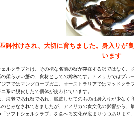
匹餌付けされ、大切に育ちました。身入りが
います
シェルクラブとは、その様な名前の蟹が存在する訳ではなく、
羅の柔らかい蟹の、食材としての総称です。アメリカではブル
アジアではマングローブガニ、オーストラリアではマッドクラ
ガニ系の脱皮したて個体が使われています。
は、海老であれ蟹であれ、脱皮したてのものは身入りが少なく
ものとみなされてきましたが、アメリカの食文化の影響から、
つ「ソフトシェルクラブ」を食べる文化が広まりつつあります