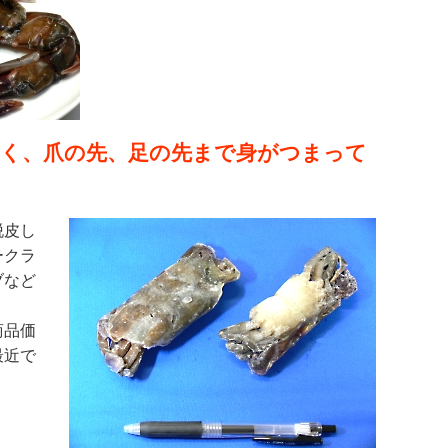
良く、爪の先、足の先まで身がつまって
脱皮し
ークラ
ブなど
商品価
最近で
。