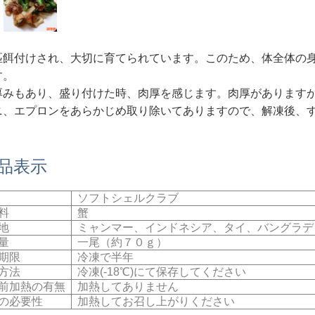
匹餌付けされ、大切に育てられています。このため、体全体の
す。
厚みもあり、盛り付けた時、肉厚を感じます。肉厚があります
ニ、エプロンをあらかじめ取り除いてありますので、解凍後、
食品表示
ソフトシェルクラブ
料
蟹
地
ミャンマー、インドネシア、タイ、バングラデ
量
一尾（約７０ｇ）
期限
冷凍で半年
方法
冷凍(-18℃)にて保存してください
前加熱の有無
加熱してありません
の必要性
加熱してお召し上がりください