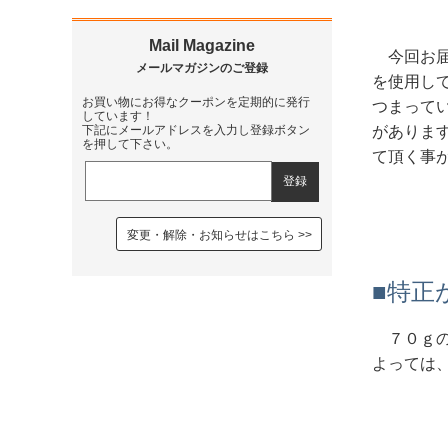
今回お
を使用し
お買い物にお得なクーポンを定期的に発行
つまって
しています！
がありま
下記にメールアドレスを入力し登録ボタン
を押して下さい。
て頂く事
変更・解除・お知らせはこちら
■特正
７０ｇ
よっては