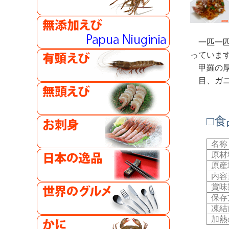
一匹一
っていま
甲羅の
目、ガ
□
名称
原材
原産
内容
賞味
保存
凍結
加熱