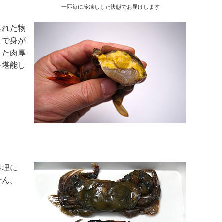
一匹毎に冷凍しした状態でお届けします
られた物
まで身が
した肉厚
を堪能し
料理に
せん。