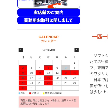
一匹一
2026/08
ソフト
日
月
火
水
木
金
土
たての甲
1
ブ、東南
2
3
4
5
6
7
8
9
10
11
12
13
14
15
のワタリ
16
17
18
19
20
21
22
日本で
23
24
25
26
27
28
29
値が低い
30
31
は少しづ
■
■
■
今日
定休日
発送のみの営業
商品お届け日のご指定がない場合は、通常１～４営
業日以内の発送になります。