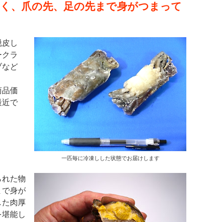
良く、爪の先、足の先まで身がつまって
脱皮し
ークラ
ブなど
商品価
最近で
。
一匹毎に冷凍しした状態でお届けします
られた物
まで身が
した肉厚
を堪能し