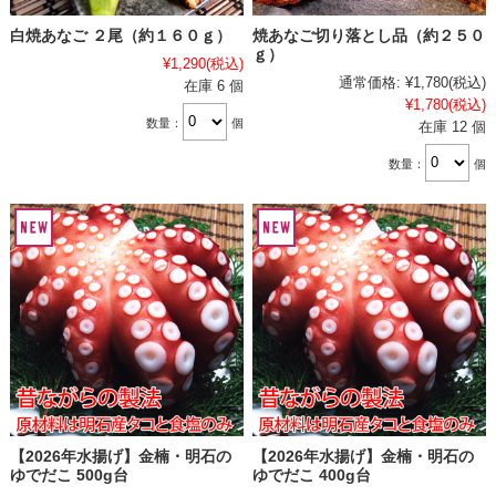
白焼あなご ２尾（約１６０ｇ）
焼あなご切り落とし品（約２５０
ｇ）
¥1,290
(税込)
通常価格:
¥1,780
(税込)
在庫 6 個
¥1,780
(税込)
数量：
個
在庫 12 個
数量：
個
【2026年水揚げ】金楠・明石の
【2026年水揚げ】金楠・明石の
ゆでだこ 500g台
ゆでだこ 400g台