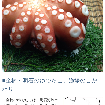
■金楠・明石のゆでだこ、漁場のこだ
わり
金楠のゆでだこは、明石海峡の