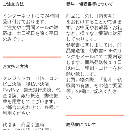
ご注文方法
熨斗・領収書等について
インターネットにて24時間
商品に「のし（内熨斗）」
受け付けております。
をお付けすることができま
ご注文やご質問メールの対
す。お中元やお歳暮・お礼
応は、土日祝日を除く平日
など、様々なご要望に対応
のみです。
しております。
領収書に関しましては、商
品発送後、領収書PDFのリ
ンクをメールにてご案内致
します。商品発送後１４日
お支払い方法
以内に、印刷・コピーをお
願い致します。
クレジットカード払、コン
お買い物の際、「熨斗・領
ビニ決済、後払い決済、
収書の有無、その他ご要望
PayPay、楽天銀行決済、代
等」の欄にご記入くださ
金引換、銀行振込、郵便振
い。
替を用意してございます。
ご都合にあわせて、各種ご
利用ください。
代引き：商品引渡時
納品書について