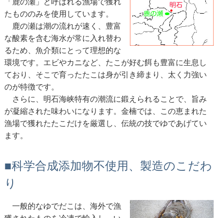
「鹿の瀬」と呼ばれる漁場で獲れ
たもののみを使用しています。
鹿の瀬は潮の流れが速く、豊富
な酸素を含む海水が常に入れ替わ
るため、魚介類にとって理想的な
環境です。エビやカニなど、たこが好む餌も豊富に生息し
ており、そこで育ったたこは身が引き締まり、太く力強い
のが特徴です。
さらに、明石海峡特有の潮流に鍛えられることで、旨み
が凝縮された味わいになります。金楠では、この恵まれた
漁場で獲れたたこだけを厳選し、伝統の技でゆであげてい
ます。
■科学合成添加物不使用、製造のこだわ
り
一般的なゆでだこは、海外で漁