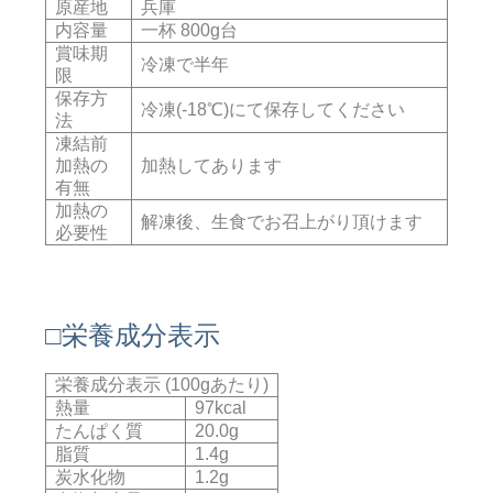
原産地
兵庫
内容量
一杯 800g台
賞味期
冷凍で半年
限
保存方
冷凍(-18℃)にて保存してください
法
凍結前
加熱の
加熱してあります
有無
加熱の
解凍後、生食でお召上がり頂けます
必要性
□栄養成分表示
栄養成分表示 (100gあたり)
熱量
97kcal
たんぱく質
20.0g
脂質
1.4g
炭水化物
1.2g