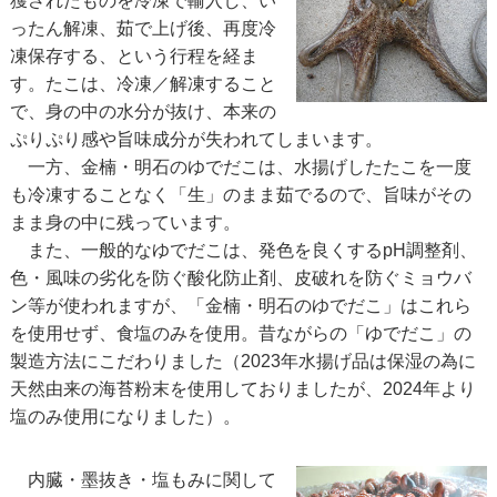
獲されたものを冷凍で輸入し、い
ったん解凍、茹で上げ後、再度冷
凍保存する、という行程を経ま
す。たこは、冷凍／解凍すること
で、身の中の水分が抜け、本来の
ぷりぷり感や旨味成分が失われてしまいます。
一方、金楠・明石のゆでだこは、水揚げしたたこを一度
も冷凍することなく「生」のまま茹でるので、旨味がその
まま身の中に残っています。
また、一般的なゆでだこは、発色を良くするpH調整剤、
色・風味の劣化を防ぐ酸化防止剤、皮破れを防ぐミョウバ
ン等が使われますが、「金楠・明石のゆでだこ」はこれら
を使用せず、食塩のみを使用。昔ながらの「ゆでだこ」の
製造方法にこだわりました（2023年水揚げ品は保湿の為に
天然由来の海苔粉末を使用しておりましたが、2024年より
塩のみ使用になりました）。
内臓・墨抜き・塩もみに関して