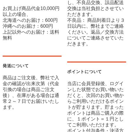
し、不良品交換、誤品配送
お買上げ商品代金10,000円
交換は当社負担とさせてい
以上の場合、
ただきます。
北海道へのお届け：600円
不良品： 商品到着日より３
沖縄へのお届け：600円
日以内に、弊社までご連絡
上記以外へのお届け：送料
ください。返品／交換方法
無料
についてご連絡させていた
だきます。
発送について
ポイントについて
商品はご注文後、弊社で入
金の確認が出来次第（代金
当店に会員登録後、ログイ
引換の場合は商品ご注文
ンした状態でお買い物いた
後）、在庫がある場合は通
だくと、次回のお買い物か
常２～７日でお届けいたし
らご利用いただけるポイン
ます。
トが貯まります。貯まった
ポイントは商品ご購入の際
に、１ポイント＝１円とし
てご利用いただけます。
ポイント付与条件・決済方