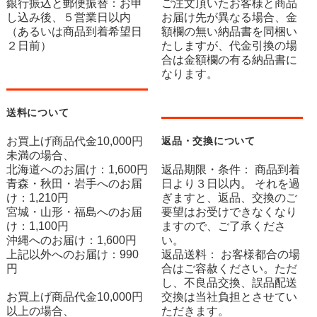
銀行振込と郵便振替：お申
ご注文頂いたお客様と商品
し込み後、５営業日以内
お届け先が異なる場合、金
（あるいは商品到着希望日
額欄の無い納品書を同梱い
２日前）
たしますが、代金引換の場
合は金額欄の有る納品書に
なります。
送料について
お買上げ商品代金10,000円
返品・交換について
未満の場合、
北海道へのお届け：1,600円
返品期限・条件： 商品到着
青森・秋田・岩手へのお届
日より３日以内。 それを過
け：1,210円
ぎますと、返品、交換のご
宮城・山形・福島へのお届
要望はお受けできなくなり
け：1,100円
ますので、ご了承くださ
沖縄へのお届け：1,600円
い。
上記以外へのお届け：990
返品送料： お客様都合の場
円
合はご容赦ください。ただ
し、不良品交換、誤品配送
お買上げ商品代金10,000円
交換は当社負担とさせてい
以上の場合、
ただきます。