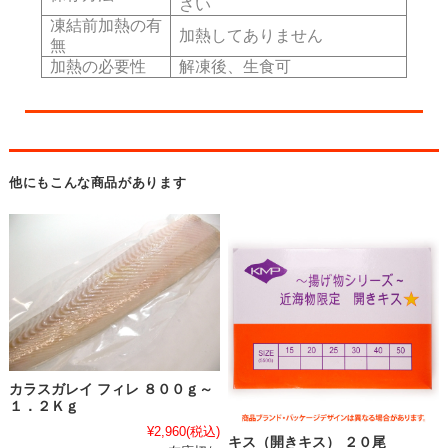
さい
凍結前加熱の有
加熱してありません
無
加熱の必要性
解凍後、生食可
他にもこんな商品があります
カラスガレイ フィレ ８００ｇ～
１．２Ｋｇ
¥2,960
(税込)
キス（開きキス） ２０尾