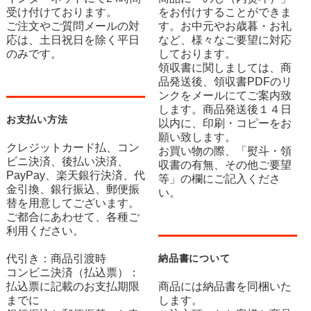
受け付けております。
をお付けすることができま
ご注文やご質問メールの対
す。お中元やお歳暮・お礼
応は、土日祝日を除く平日
など、様々なご要望に対応
のみです。
しております。
領収書に関しましては、商
品発送後、領収書PDFのリ
ンクをメールにてご案内致
します。商品発送後１４日
お支払い方法
以内に、印刷・コピーをお
願い致します。
クレジットカード払、コン
お買い物の際、「熨斗・領
ビニ決済、後払い決済、
収書の有無、その他ご要望
PayPay、楽天銀行決済、代
等」の欄にご記入くださ
金引換、銀行振込、郵便振
い。
替を用意してございます。
ご都合にあわせて、各種ご
利用ください。
代引き：商品引渡時
納品書について
コンビニ決済（払込票）：
払込票に記載のお支払期限
商品には納品書を同梱いた
までに
します。