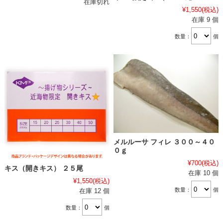
在庫切れ
¥1,550
(税込)
在庫 9 個
数量：
個
メルルーサ フィレ ３００～４０
０ｇ
¥700
(税込)
キス（開きキス） ２５尾
在庫 10 個
¥1,550
(税込)
数量：
個
在庫 12 個
数量：
個