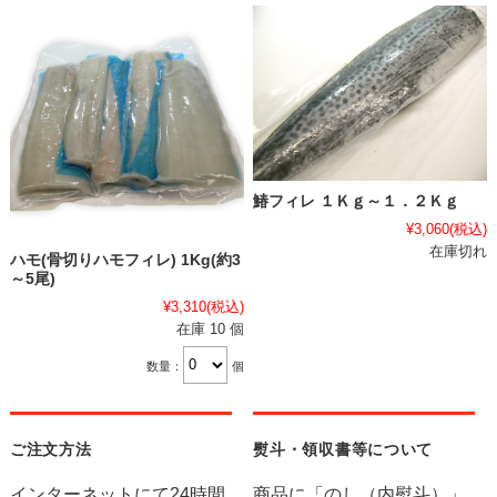
鰆フィレ １Ｋｇ～１．２Ｋｇ
¥3,060
(税込)
在庫切れ
ハモ(骨切りハモフィレ) 1Kg(約3
～5尾)
¥3,310
(税込)
在庫 10 個
数量：
個
ご注文方法
熨斗・領収書等について
インターネットにて24時間
商品に「のし（内熨斗）」