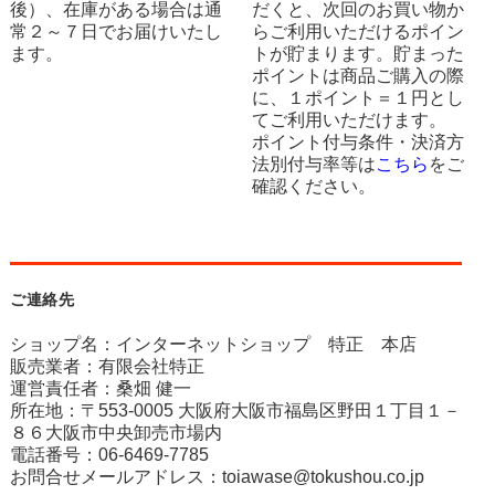
後）、在庫がある場合は通
だくと、次回のお買い物か
常２～７日でお届けいたし
らご利用いただけるポイン
ます。
トが貯まります。貯まった
ポイントは商品ご購入の際
に、１ポイント＝１円とし
てご利用いただけます。
ポイント付与条件・決済方
法別付与率等は
こちら
をご
確認ください。
ご連絡先
ショップ名：インターネットショップ 特正 本店
販売業者：有限会社特正
運営責任者：桑畑 健一
所在地：〒553-0005 大阪府大阪市福島区野田１丁目１－
８６大阪市中央卸売市場内
電話番号：06-6469-7785
お問合せメールアドレス：
toiawase@tokushou.co.jp