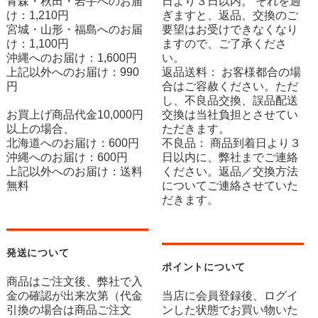
青森・秋田・岩手へのお届
日より３日以内。 それを過
け：1,210円
ぎますと、返品、交換のご
宮城・山形・福島へのお届
要望はお受けできなくなり
け：1,100円
ますので、ご了承くださ
沖縄へのお届け：1,600円
い。
上記以外へのお届け：990
返品送料： お客様都合の場
円
合はご容赦ください。ただ
し、不良品交換、誤品配送
お買上げ商品代金10,000円
交換は当社負担とさせてい
以上の場合、
ただきます。
北海道へのお届け：600円
不良品： 商品到着日より３
沖縄へのお届け：600円
日以内に、弊社までご連絡
上記以外へのお届け：送料
ください。返品／交換方法
無料
についてご連絡させていた
だきます。
発送について
ポイントについて
商品はご注文後、弊社で入
金の確認が出来次第（代金
当店に会員登録後、ログイ
引換の場合は商品ご注文
ンした状態でお買い物いた