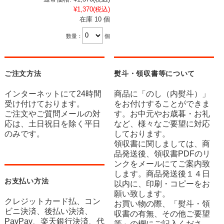
¥1,370
(税込)
在庫 10 個
数量：
個
ご注文方法
熨斗・領収書等について
インターネットにて24時間
商品に「のし（内熨斗）」
受け付けております。
をお付けすることができま
ご注文やご質問メールの対
す。お中元やお歳暮・お礼
応は、土日祝日を除く平日
など、様々なご要望に対応
のみです。
しております。
領収書に関しましては、商
品発送後、領収書PDFのリ
ンクをメールにてご案内致
します。商品発送後１４日
お支払い方法
以内に、印刷・コピーをお
願い致します。
クレジットカード払、コン
お買い物の際、「熨斗・領
ビニ決済、後払い決済、
収書の有無、その他ご要望
PayPay、楽天銀行決済、代
等」の欄にご記入くださ