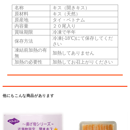
名称
キス（開きキス）
原材料
キス（天然）
原産地
タイ・ベトナム
内容量
２０尾入り
賞味期限
冷凍で半年
冷凍(-18℃)にて保存してくだ
保存方法
さい
凍結前加熱の有
加熱してありません
無
加熱の必要性
加熱してお召上がりください
他にもこんな商品があります