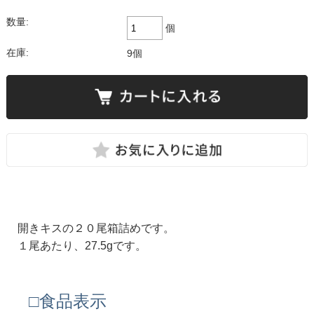
数量:
個
在庫:
9個
開きキスの２０尾箱詰めです。
１尾あたり、27.5gです。
□食品表示