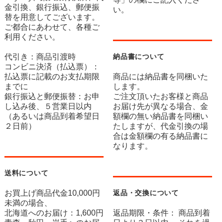
金引換、銀行振込、郵便振
い。
替を用意してございます。
ご都合にあわせて、各種ご
利用ください。
代引き：商品引渡時
納品書について
コンビニ決済（払込票）：
払込票に記載のお支払期限
商品には納品書を同梱いた
までに
します。
銀行振込と郵便振替：お申
ご注文頂いたお客様と商品
し込み後、５営業日以内
お届け先が異なる場合、金
（あるいは商品到着希望日
額欄の無い納品書を同梱い
２日前）
たしますが、代金引換の場
合は金額欄の有る納品書に
なります。
送料について
お買上げ商品代金10,000円
返品・交換について
未満の場合、
北海道へのお届け：1,600円
返品期限・条件： 商品到着