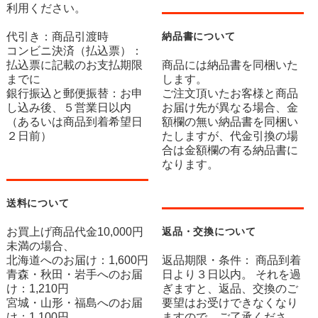
利用ください。
代引き：商品引渡時
納品書について
コンビニ決済（払込票）：
払込票に記載のお支払期限
商品には納品書を同梱いた
までに
します。
銀行振込と郵便振替：お申
ご注文頂いたお客様と商品
し込み後、５営業日以内
お届け先が異なる場合、金
（あるいは商品到着希望日
額欄の無い納品書を同梱い
２日前）
たしますが、代金引換の場
合は金額欄の有る納品書に
なります。
送料について
お買上げ商品代金10,000円
返品・交換について
未満の場合、
北海道へのお届け：1,600円
返品期限・条件： 商品到着
青森・秋田・岩手へのお届
日より３日以内。 それを過
け：1,210円
ぎますと、返品、交換のご
宮城・山形・福島へのお届
要望はお受けできなくなり
け：1,100円
ますので、ご了承くださ