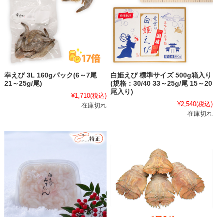
幸えび 3L 160gパック(6～7尾
白姫えび 標準サイズ 500g箱入り
21～25g/尾)
(規格：30/40 33～25g/尾 15～20
尾入り)
¥1,710
(税込)
¥2,540
(税込)
在庫切れ
在庫切れ