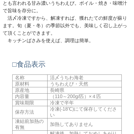
とも言われる甘み濃いうちわえび。ボイル・焼き・味噌汁
で旨味を存分に。
活〆冷凍ですから、解凍すれば、獲れたての鮮度が蘇り
ます。旬（夏・冬）の季節以外でも、美味しく召し上がっ
て頂くことができます。
キッチンばさみを使えば、調理は簡単。
□食品表示
名称
活〆うちわ海老
原材料
うちわえび・天然
原産地
長崎県
内容量
（110～200g/匹）×４匹
賞味期限
冷凍で半年
冷凍(-18℃)にて保存してくださ
保存方法
い
凍結前加熱の
加熱してありません
有無
解凍後、加熱しておめしあがり