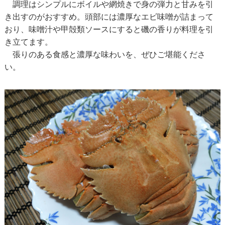
調理はシンプルにボイルや網焼きで身の弾力と甘みを引
き出すのがおすすめ。頭部には濃厚なエビ味噌が詰まって
おり、味噌汁や甲殻類ソースにすると磯の香りが料理を引
き立てます。
張りのある食感と濃厚な味わいを、ぜひご堪能くださ
い。