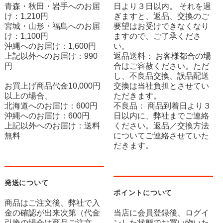
青森・秋田・岩手へのお届
日より３日以内。 それを過
け：1,210円
ぎますと、返品、交換のご
宮城・山形・福島へのお届
要望はお受けできなくなり
け：1,100円
ますので、ご了承くださ
沖縄へのお届け：1,600円
い。
上記以外へのお届け：990
返品送料： お客様都合の場
円
合はご容赦ください。ただ
し、不良品交換、誤品配送
お買上げ商品代金10,000円
交換は当社負担とさせてい
以上の場合、
ただきます。
北海道へのお届け：600円
不良品： 商品到着日より３
沖縄へのお届け：600円
日以内に、弊社までご連絡
上記以外へのお届け：送料
ください。返品／交換方法
無料
についてご連絡させていた
だきます。
発送について
ポイントについて
商品はご注文後、弊社で入
金の確認が出来次第（代金
当店に会員登録後、ログイ
引換の場合は商品ご注文
ンした状態でお買い物いた