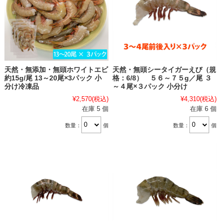
天然・無添加・無頭ホワイトエビ
天然・無頭シータイガーえび（規
約15g/尾 13～20尾×3パック 小
格：6/8） ５６～７５g／尾 ３
分け冷凍品
～４尾×３パック 小分け
¥2,570
(税込)
¥4,310
(税込)
在庫 5 個
在庫 6 個
数量：
個
数量：
個