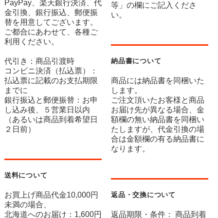
PayPay、楽天銀行決済、代
等」の欄にご記入くださ
金引換、銀行振込、郵便振
い。
替を用意してございます。
ご都合にあわせて、各種ご
利用ください。
代引き：商品引渡時
納品書について
コンビニ決済（払込票）：
払込票に記載のお支払期限
商品には納品書を同梱いた
までに
します。
銀行振込と郵便振替：お申
ご注文頂いたお客様と商品
し込み後、５営業日以内
お届け先が異なる場合、金
（あるいは商品到着希望日
額欄の無い納品書を同梱い
２日前）
たしますが、代金引換の場
合は金額欄の有る納品書に
なります。
送料について
お買上げ商品代金10,000円
返品・交換について
未満の場合、
北海道へのお届け：1,600円
返品期限・条件： 商品到着