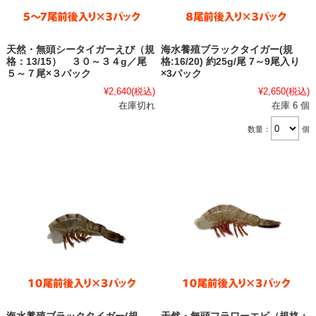
天然・無頭シータイガーえび（規
海水養殖ブラックタイガー(規
格：13/15） ３０～３４g／尾
格:16/20) 約25g/尾 7～9尾入り
５～７尾×３パック
×3パック
¥2,640
(税込)
¥2,650
(税込)
在庫切れ
在庫 6 個
数量：
個