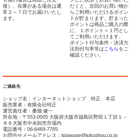
後）、在庫がある場合は通
だくと、次回のお買い物か
常２～７日でお届けいたし
らご利用いただけるポイン
ます。
トが貯まります。貯まった
ポイントは商品ご購入の際
に、１ポイント＝１円とし
てご利用いただけます。
ポイント付与条件・決済方
法別付与率等は
こちら
をご
確認ください。
ご連絡先
ショップ名：インターネットショップ 特正 本店
販売業者：有限会社特正
運営責任者：桑畑 健一
所在地：〒553-0005 大阪府大阪市福島区野田１丁目１－
８６大阪市中央卸売市場内
電話番号：06-6469-7785
お問合せメールアドレス：
toiawase@tokushou.co.jp