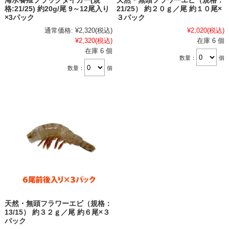
海水養殖ブラックタイガー(規
天然・無頭フラワーエビ（規格：
格:21/25) 約20g/尾 9～12尾入り
21/25） 約２０ｇ／尾 約１０尾×
×3パック
３パック
通常価格:
¥2,320
(税込)
¥2,020
(税込)
¥2,320
(税込)
在庫 6 個
在庫 6 個
数量：
個
数量：
個
天然・無頭フラワーエビ（規格：
13/15） 約３２ｇ／尾 約６尾×３
パック