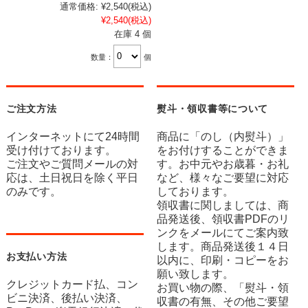
通常価格:
¥2,540
(税込)
¥2,540
(税込)
在庫 4 個
数量：
個
ご注文方法
熨斗・領収書等について
インターネットにて24時間
商品に「のし（内熨斗）」
受け付けております。
をお付けすることができま
ご注文やご質問メールの対
す。お中元やお歳暮・お礼
応は、土日祝日を除く平日
など、様々なご要望に対応
のみです。
しております。
領収書に関しましては、商
品発送後、領収書PDFのリ
ンクをメールにてご案内致
します。商品発送後１４日
お支払い方法
以内に、印刷・コピーをお
願い致します。
クレジットカード払、コン
お買い物の際、「熨斗・領
ビニ決済、後払い決済、
収書の有無、その他ご要望