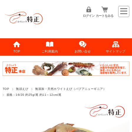
ログイン
カートをみる
TOP
ご利用案内
お問い合せ
サイトマップ
TOP
無頭えび
無添加・天然ホワイトえび（パプアニューギニア）
規格：16/20 約25g/尾 約11～12cm/尾