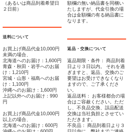
（あるいは商品到着希望日
額欄の無い納品書を同梱い
２日前）
たしますが、代金引換の場
合は金額欄の有る納品書に
なります。
送料について
お買上げ商品代金10,000円
返品・交換について
未満の場合、
北海道へのお届け：1,600円
返品期限・条件： 商品到着
青森・秋田・岩手へのお届
日より３日以内。 それを過
け：1,210円
ぎますと、返品、交換のご
宮城・山形・福島へのお届
要望はお受けできなくなり
け：1,100円
ますので、ご了承くださ
沖縄へのお届け：1,600円
い。
上記以外へのお届け：990
返品送料： お客様都合の場
円
合はご容赦ください。ただ
し、不良品交換、誤品配送
お買上げ商品代金10,000円
交換は当社負担とさせてい
以上の場合、
ただきます。
北海道へのお届け：600円
不良品： 商品到着日より３
沖縄へのお届け：600円
日以内に、弊社までご連絡