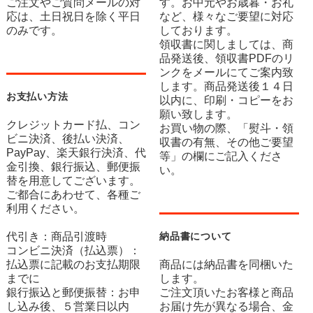
ご注文やご質問メールの対
す。お中元やお歳暮・お礼
応は、土日祝日を除く平日
など、様々なご要望に対応
のみです。
しております。
領収書に関しましては、商
品発送後、領収書PDFのリ
ンクをメールにてご案内致
します。商品発送後１４日
お支払い方法
以内に、印刷・コピーをお
願い致します。
クレジットカード払、コン
お買い物の際、「熨斗・領
ビニ決済、後払い決済、
収書の有無、その他ご要望
PayPay、楽天銀行決済、代
等」の欄にご記入くださ
金引換、銀行振込、郵便振
い。
替を用意してございます。
ご都合にあわせて、各種ご
利用ください。
代引き：商品引渡時
納品書について
コンビニ決済（払込票）：
払込票に記載のお支払期限
商品には納品書を同梱いた
までに
します。
銀行振込と郵便振替：お申
ご注文頂いたお客様と商品
し込み後、５営業日以内
お届け先が異なる場合、金