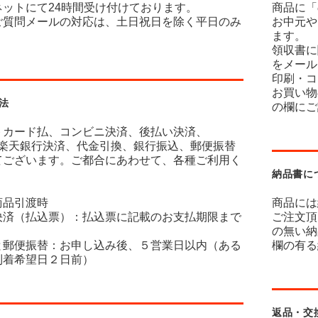
ネットにて24時間受け付けております。
商品に「
ご質問メールの対応は、土日祝日を除く平日のみ
お中元や
ます。
領収書に
をメール
印刷・コ
お買い物
法
の欄にご
トカード払、コンビニ決済、後払い決済、
y、楽天銀行決済、代金引換、銀行振込、郵便振替
てございます。ご都合にあわせて、各種ご利用く
納品書に
商品引渡時
商品には
決済（払込票）：払込票に記載のお支払期限まで
ご注文頂
の無い納
と郵便振替：お申し込み後、５営業日以内（ある
欄の有る
到着希望日２日前）
返品・交