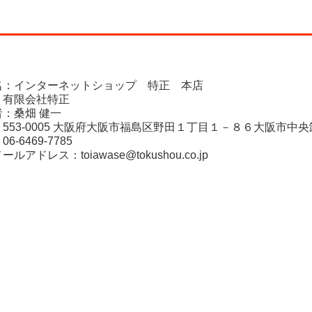
名：インターネットショップ 特正 本店
：有限会社特正
：桑畑 健一
553-0005 大阪府大阪市福島区野田１丁目１－８６大阪市中
-6469-7785
メールアドレス：
toiawase@tokushou.co.jp