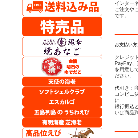
インター
ご注文や
です。
お支払い方
クレジッ
PayPa
を用意し
ださい。
代引き：
コンビニ
に
銀行振込
いは商品