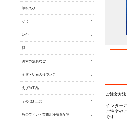
無頭えび
かに
いか
貝
縄幸の焼あなご
金楠・明石のゆでだこ
えび加工品
ご注文方法
その他加工品
インター
ご注文や
魚のフィレ・業務用冷凍海産物
です。