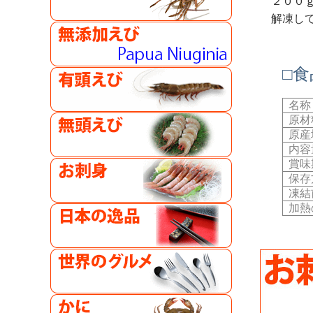
２００
解凍し
□
名称
原材
原産
内容
賞味
保存
凍結
加熱