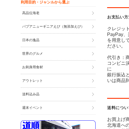
利用目的・ジャンルから選ぶ
高品位海老
お支払い方
パプアニューギニアえび（無添加えび）
クレジッ
PayPa
を用意し
日本の逸品
ださい。
世界のグルメ
代引き：
コンビニ
お刺身用食材
に
銀行振込
いは商品
アウトレット
送料込み品
送料につい
週末イベント
お買上げ商
北海道への