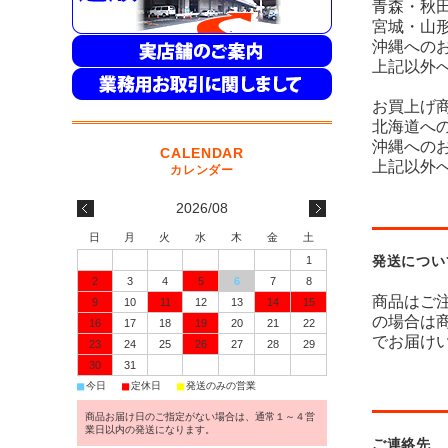
青森・秋田
宮城・山形
沖縄へのお
上記以外へ
お買上げ商
北海道への
沖縄へのお
上記以外
2026/08
日
月
火
水
木
金
土
発送につい
1
2
3
4
5
6
7
8
商品はご
9
10
11
12
13
14
15
の場合は
16
17
18
19
20
21
22
でお届け
23
24
25
26
27
28
29
30
31
■
■
■
今日
定休日
発送のみの営業
商品お届け日のご指定がない場合は、通常１～４営
業日以内の発送になります。
ご連絡先