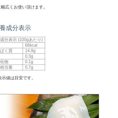
に幅広くお使い頂けます。
栄養成分表示
成分表示 (100gあたり)
66kcal
ぱく質
14.9g
0.3g
化物
0.1g
相当量
0.7g
表示値は目安です。