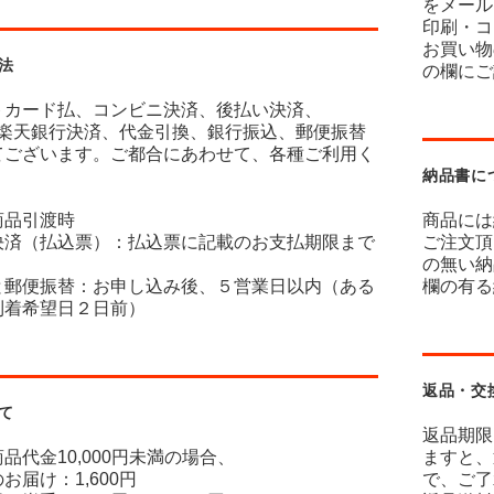
をメール
印刷・コ
お買い物
法
の欄にご
トカード払、コンビニ決済、後払い決済、
y、楽天銀行決済、代金引換、銀行振込、郵便振替
てございます。ご都合にあわせて、各種ご利用く
納品書に
商品引渡時
商品には
決済（払込票）：払込票に記載のお支払期限まで
ご注文頂
の無い納
と郵便振替：お申し込み後、５営業日以内（ある
欄の有る
到着希望日２日前）
返品・交
て
返品期限
品代金10,000円未満の場合、
ますと、
お届け：1,600円
で、ご了