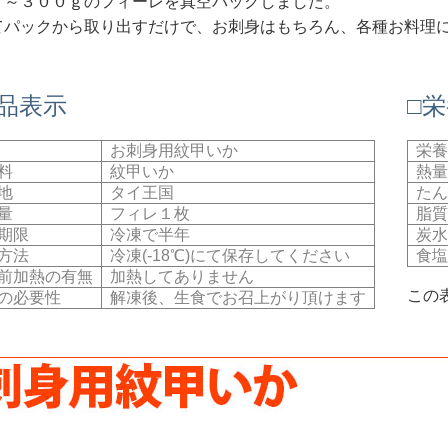
ｇ～３００ｇのフィーレを真空パックしました。
てパックから取り出すだけで、お刺身はもちろん、各種お料理
食品表示
□
お刺身用紋甲いか
栄養
料
紋甲いか
熱量
地
タイ王国
たん
量
フィレ１枚
脂質
期限
冷凍で半年
炭水
方法
冷凍(-18℃)にて保存してください
食塩
前加熱の有無
加熱してありません
この
の必要性
解凍後、生食でお召上がり頂けます