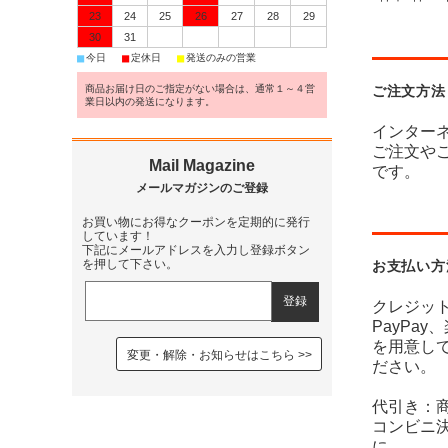
23
24
25
26
27
28
29
30
31
■
■
■
今日
定休日
発送のみの営業
ご注文方法
商品お届け日のご指定がない場合は、通常１～４営
業日以内の発送になります。
インター
ご注文や
です。
お買い物にお得なクーポンを定期的に発行
しています！
下記にメールアドレスを入力し登録ボタン
お支払い方
を押して下さい。
クレジッ
PayPa
を用意し
変更・解除・お知らせはこちら
ださい。
代引き：
コンビニ
に