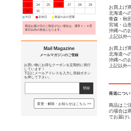
23
24
25
26
27
28
29
お買上げ商
30
31
北海道への
■
■
■
今日
定休日
発送のみの営業
青森・秋田
宮城・山形
商品お届け日のご指定がない場合は、通常１～４営
業日以内の発送になります。
沖縄へのお
上記以外へ
お買上げ商
北海道への
沖縄へのお
お買い物にお得なクーポンを定期的に発行
上記以外
しています！
下記にメールアドレスを入力し登録ボタン
を押して下さい。
発送につい
変更・解除・お知らせはこちら
商品はご
の場合は
でお届け