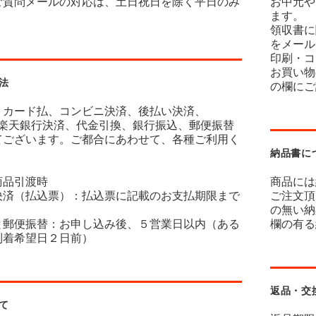
ご質問メールの対応は、土日祝日を除く平日のみ
お中元や
ます。
領収書に
をメール
印刷・コ
お買い物
法
の欄にご
トカード払、コンビニ決済、後払い決済、
y、楽天銀行決済、代金引換、銀行振込、郵便振替
てございます。ご都合にあわせて、各種ご利用く
納品書に
商品引渡時
商品には
決済（払込票）：払込票に記載のお支払期限まで
ご注文頂
の無い納
と郵便振替：お申し込み後、５営業日以内（ある
欄の有る
到着希望日２日前）
返品・交
て