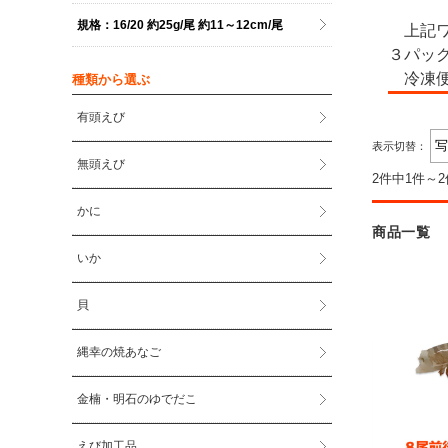
規格：16/20 約25g/尾 約11～12cm/尾
上記
３パッ
冷凍
種類から選ぶ
有頭えび
表示切替：
無頭えび
2件中1件～
かに
商品一覧
いか
貝
縄幸の焼あなご
金楠・明石のゆでだこ
えび加工品