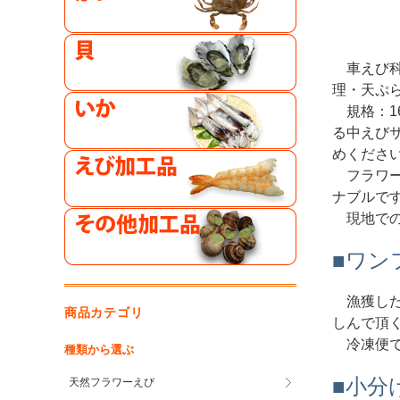
車えび
理・天ぷ
規格：
る中えび
めくださ
フラワ
ナブルで
現地で
■ワン
漁獲し
商品カテゴリ
しんで頂
冷凍便
種類から選ぶ
■小分
天然フラワーえび