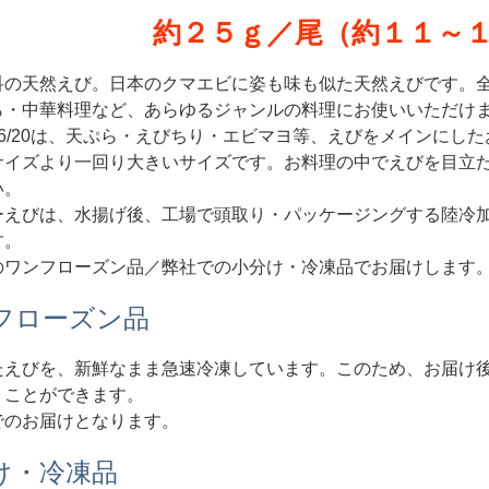
約２５ｇ／尾（約１１～
科の天然えび。日本のクマエビに姿も味も似た天然えびです。
ら・中華料理など、あらゆるジャンルの料理にお使いいただけ
16/20は、天ぷら・えびちり・エビマヨ等、えびをメインにし
サイズより一回り大きいサイズです。お料理の中でえびを目立
い。
ーえびは、水揚げ後、工場で頭取り・パッケージングする陸冷
す。
のワンフローズン品／弊社での小分け・冷凍品でお届けします
フローズン品
たえびを、新鮮なまま急速冷凍しています。このため、お届け
くことができます。
でのお届けとなります。
け・冷凍品