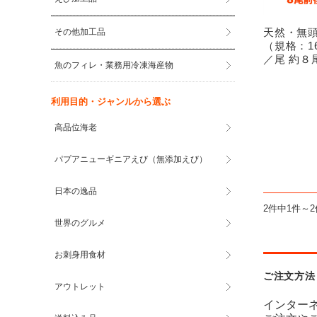
天然・無
その他加工品
（規格：16
／尾 約８
魚のフィレ・業務用冷凍海産物
利用目的・ジャンルから選ぶ
高品位海老
パプアニューギニアえび（無添加えび）
日本の逸品
2件中1件～
世界のグルメ
お刺身用食材
ご注文方法
アウトレット
インター