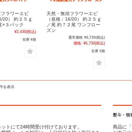
頭フラワーエビ
天然・無頭フラワーエビ
/20） 約２５ｇ
（規格：16/20） 約２５ｇ
尾×３パック
／尾 約７２尾 ワンフロー
ズン
¥2,430
(税込)
通常価格:
¥6,730
(税込)
在庫 4個
価格:
¥6,730
(税込)
在庫 3個
2件を表示
熨斗・領
ネットにて24時間受け付けております。
商品に「