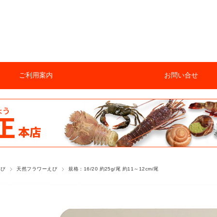
ご利用案内
お問い合せ
えび
天然フラワーえび
規格：16/20 約25g/尾 約11～12cm/尾