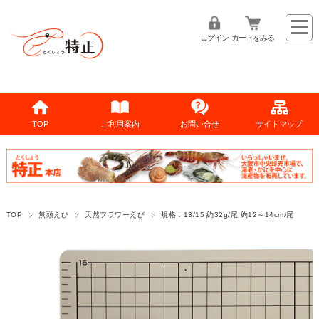
ログイン
カートをみる
TOP
ご利用案内
お問い合せ
サイトマップ
TOP
無頭えび
天然フラワーえび
規格：13/15 約32g/尾 約12～14cm/尾