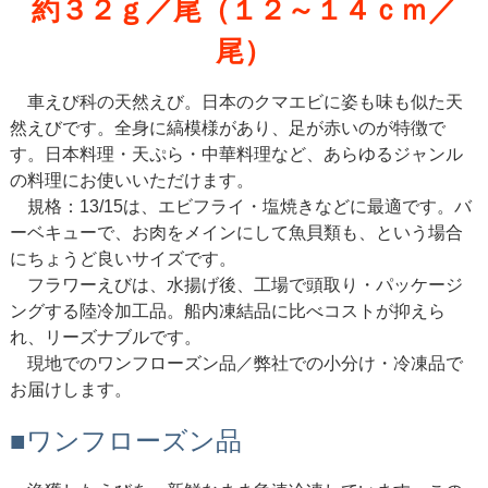
約３２ｇ／尾（１２～１４ｃｍ／
尾）
車えび科の天然えび。日本のクマエビに姿も味も似た天
然えびです。全身に縞模様があり、足が赤いのが特徴で
す。日本料理・天ぷら・中華料理など、あらゆるジャンル
の料理にお使いいただけます。
規格：13/15は、エビフライ・塩焼きなどに最適です。バ
ーベキューで、お肉をメインにして魚貝類も、という場合
にちょうど良いサイズです。
フラワーえびは、水揚げ後、工場で頭取り・パッケージ
ングする陸冷加工品。船内凍結品に比べコストが抑えら
れ、リーズナブルです。
現地でのワンフローズン品／弊社での小分け・冷凍品で
お届けします。
■ワンフローズン品